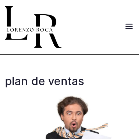
Saltar
al
contenido
Lorenzo
Web del autor Lorenzo Roca
Moreno
Roca
Moreno
plan de ventas