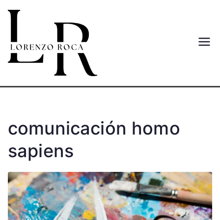
Saltar
al
contenido
Lorenzo
Web del autor Lorenzo Roca
Moreno
Roca
Moreno
comunicación homo
sapiens