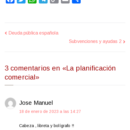
a
w
h
e
o
m
o
c
i
a
l
p
a
m
e
t
t
e
y
i
p
Deuda pública española
b
t
s
g
L
l
a
Subvenciones y ayudas 2
o
e
A
r
i
r
o
r
p
a
n
t
k
p
m
k
i
3 comentarios en «
La planificación
r
comercial
»
Jose Manuel
18 de enero de 2023 a las 14:27
Cabeza , libreta y bolígrafo !!