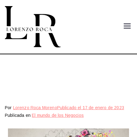
Lorenzo
Web del autor Lorenzo Roca
Moreno
Roca
Moreno
La planificación
comercial
Por
Lorenzo Roca Moreno
Publicado el
17 de enero de 2023
Publicada en
El mundo de los Negocios