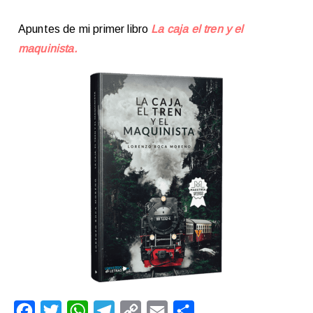
Apuntes de mi primer libro
La caja el tren y el
maquinista.
F
T
W
T
C
E
C