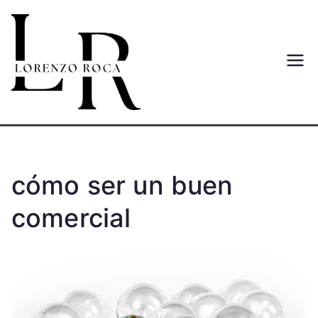
Saltar
al
contenido
Lorenzo
Web del autor Lorenzo Roca
Moreno
Roca
Moreno
cómo ser un buen
comercial